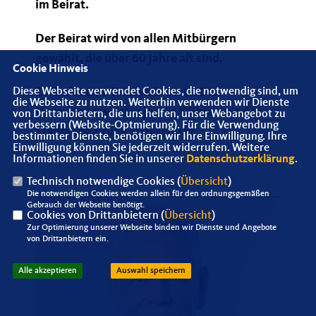
im Beirat.
Der Beirat wird von allen Mitbürgern
gewählt, die über 60 Jahre alt sind.
Cookie Hinweis
Es findet eine Briefwahl statt. Die
Diese Webseite verwendet Cookies, die notwendig sind, um
die Webseite zu nutzen. Weiterhin verwenden wir Dienste
Unterlagen werden jedem Wähler von der
von Drittanbietern, die uns helfen, unser Webangebot zu
verbessern (Website-Optmierung). Für die Verwendung
Stadtverwaltung zugeschickt.
bestimmter Dienste, benötigen wir Ihre Einwilligung. Ihre
Einwilligung können Sie jederzeit widerrufen. Weitere
Informationen finden Sie in unserer
Datenschutzerklärung
.
Technisch notwendige Cookies (
Übersicht
)
Die notwendigen Cookies werden allein für den ordnungsgemäßen
Gebrauch der Webseite benötigt.
Cookies von Drittanbietern (
Übersicht
)
Zur Optimierung unserer Webseite binden wir Dienste und Angebote
von Drittanbietern ein.
Alle akzeptieren
Auswahl speichern