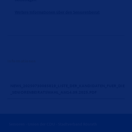
beizutragen.
Weitere Informationen über den Seniorenbeirat
Informationen
NEWS_20250730085819_LISTE_DER_KANDIDATEN_FUER_DIE
_SENIORENBEIRATSWAHL_AM14.09.2025.PDF
Senioren - Union der CDU - Stadtverband Rösrath